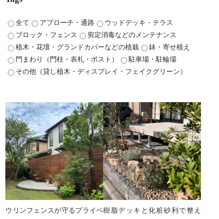
全て
アプローチ・通路
ウッドデッキ・テラス
ブロック・フェンス
剪定消毒などのメンテナンス
植木・花壇・グランドカバーなどの植栽
鉢・寄せ植え
門まわり（門柱・表札・ポスト）
駐車場・駐輪場
その他（貸し植木・ディスプレイ・フェイクグリーン）
ウリンフェンスが守るプライベ
樹脂デッキと化粧砂利で整え