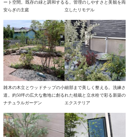
ート空間。既存の緑と調和する
る。管理のしやすさと美観を両
安らぎの主庭
立したリモデル
雑木の木立とウッドチップの小
細部まで美しく整える。洗練さ
道。約50坪の広大な敷地に創る
れた植栽と立水栓で彩る新築の
ナチュラルガーデン
エクステリア