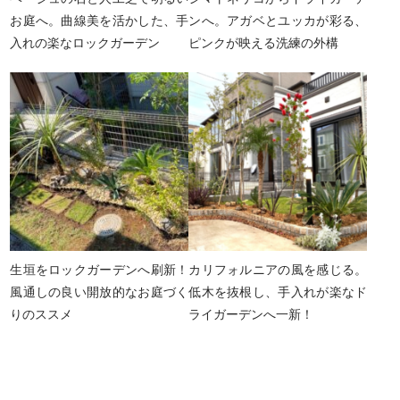
お庭へ。曲線美を活かした、手
ンへ。アガベとユッカが彩る、
入れの楽なロックガーデン
ピンクが映える洗練の外構
生垣をロックガーデンへ刷新！
カリフォルニアの風を感じる。
風通しの良い開放的なお庭づく
低木を抜根し、手入れが楽なド
りのススメ
ライガーデンへ一新！