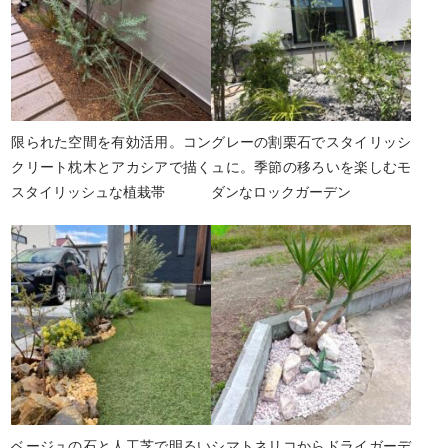
限られた空間を有効活用。コン
グレーの割栗石でスタイリッシ
クリート枕木とアカシアで描く
ュに。季節の移ろいを楽しむモ
スタイリッシュな植栽帯
ダンなロックガーデン
ベージュの石と人工芝で明るい
シマトネリコからドライガーデ