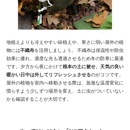
地植えよりも冷えやすい鉢植えや、寒さに弱い屋外の植
物には
不織布
を活用しましょう。 不織布は保温性や防虫
効果に優れ、適度な光も透過させるため冬の防寒に最適
です。夕方から夜にかけて
根本の土に被せ、天気の良い
暖かい日中は外してリフレッシュさせる
のがコツです。
屋外の植物を室内へ移動させる際は、急激な温度変化に
慣らすよう少しずつ場所を変え、土に虫がついていない
かも確認することが大切です。