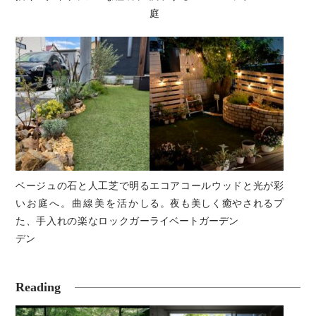
庭
ベージュの石と人工芝で明る
エコアコールウッドと光が彩
いお庭へ。曲線美を活かし
る。夜も美しく癒やされるプ
た、手入れの楽なロックガー
ライベートガーデン
デン
Reading