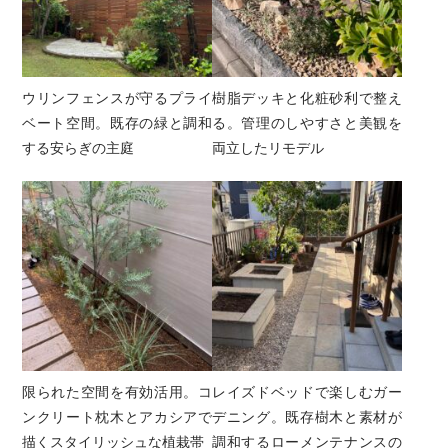
ウリンフェンスが守るプライ
樹脂デッキと化粧砂利で整え
ベート空間。既存の緑と調和
る。管理のしやすさと美観を
する安らぎの主庭
両立したリモデル
限られた空間を有効活用。コ
レイズドベッドで楽しむガー
ンクリート枕木とアカシアで
デニング。既存樹木と素材が
描くスタイリッシュな植栽帯
調和するローメンテナンスの