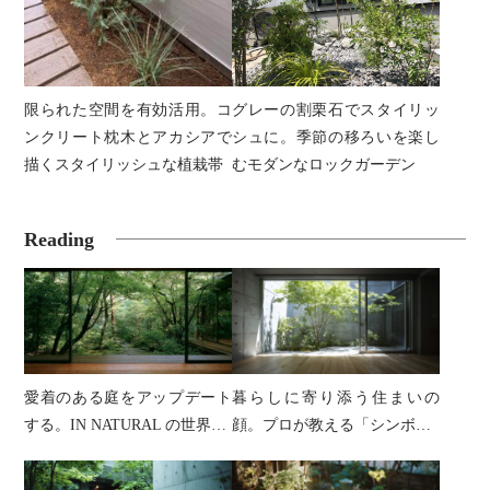
限られた空間を有効活用。コ
グレーの割栗石でスタイリッ
ンクリート枕木とアカシアで
シュに。季節の移ろいを楽し
描くスタイリッシュな植栽帯
むモダンなロックガーデン
Reading
愛着のある庭をアップデート
暮らしに寄り添う住まいの
する。IN NATURAL の世界…
顔。プロが教える「シンボ…