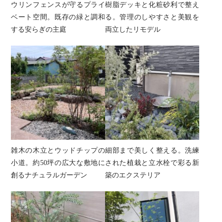
ウリンフェンスが守るプライ
樹脂デッキと化粧砂利で整え
ベート空間。既存の緑と調和
る。管理のしやすさと美観を
する安らぎの主庭
両立したリモデル
雑木の木立とウッドチップの
細部まで美しく整える。洗練
小道。約50坪の広大な敷地に
された植栽と立水栓で彩る新
創るナチュラルガーデン
築のエクステリア