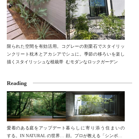
限られた空間を有効活用。コ
グレーの割栗石でスタイリッ
ンクリート枕木とアカシアで
シュに。季節の移ろいを楽し
描くスタイリッシュな植栽帯
むモダンなロックガーデン
Reading
愛着のある庭をアップデート
暮らしに寄り添う住まいの
する。IN NATURAL の世界…
顔。プロが教える「シンボ…