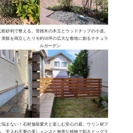
化粧砂利で整える。管
雑木の木立とウッドチップの小道。
と美観を両立したリモ
約50坪の広大な敷地に創るナチュラ
ルガーデン
に悩まない！石材舗装
愛犬と楽しむ安心の庭。ウリン材フ
る、手入れ不要の美し
ェンスと無害な植物で彩るドッグラ