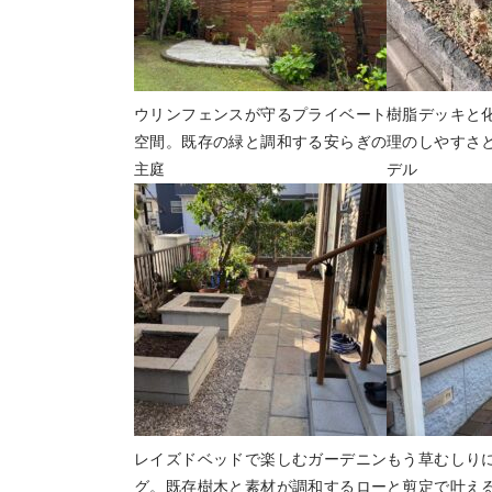
ウリンフェンスが守るプライベート
樹脂デッキと
空間。既存の緑と調和する安らぎの
理のしやすさ
主庭
デル
レイズドベッドで楽しむガーデニン
もう草むしり
グ。既存樹木と素材が調和するロー
と剪定で叶え